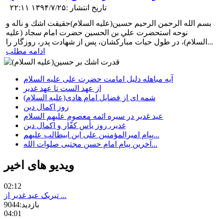
تاریخ انتشار :۱۳۹۴/۷/۲۵ ۲۲:۱۱
بسم الله الرحمن الرحیم حسين(علیه السلام)حقيقت اشك و ناله و
نوحه استحضرت علي بن الحسين حضرت امام سجاد (علیه
السلام)، در طول حيات مباركشان، پس از شهادت پدر، روزگار را...
ادامه مطلب
آیه مباهله دلیل امامت حضرت علی علیه السلام
از عهد الست تا عهد غدير
شمه ای از فضایل امام هادی(علیه السلام)
روز اکمال دین
عيد غدير در سيره ائمه معصوم علیهم السلام
پیام امیرالمؤمنین علی ابن ابیطالب علیهم...
آخرین پیام امام حسن مجتبی صلوات‌ الله‌...
ویدیو های اخیر
02:12
تبریک عید غدیر از ...
بازدید:9044
04:01