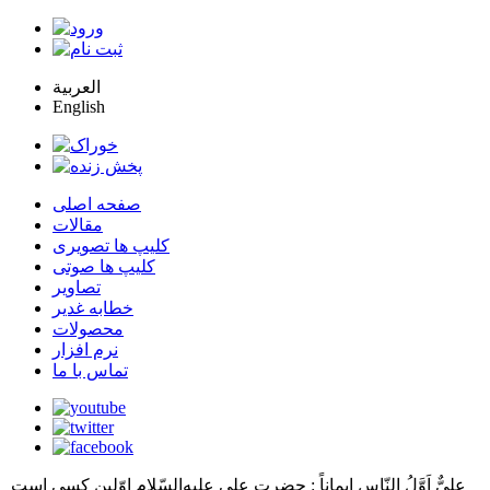
العربية
English
صفحه اصلی
مقالات
کلیپ ها تصویری
کلیپ ها صوتی
تصاویر
خطابه غدیر
محصولات
نرم افزار
تماس با ما
عليٌّ اَوَّلُ النّاسِ اِيماناً
: حضرت علي عليه‌السّلام اوّلين كسي است