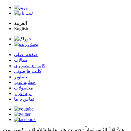
العربية
English
صفحه اصلی
مقالات
کلیپ ها تصویری
کلیپ ها صوتی
تصاویر
خطابه غدیر
محصولات
نرم افزار
تماس با ما
عليٌّ اَوَّلُ النّاسِ اِيماناً
: حضرت علي عليه‌السّلام اوّلين كسي است