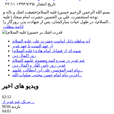
تاریخ انتشار :۱۳۹۴/۷/۲۵ ۲۲:۱۱
بسم الله الرحمن الرحیم حسين(علیه السلام)حقيقت اشك و ناله و
نوحه استحضرت علي بن الحسين حضرت امام سجاد (علیه
السلام)، در طول حيات مباركشان، پس از شهادت پدر، روزگار را...
ادامه مطلب
آیه مباهله دلیل امامت حضرت علی علیه السلام
از عهد الست تا عهد غدير
شمه ای از فضایل امام هادی(علیه السلام)
روز اکمال دین
عيد غدير در سيره ائمه معصوم علیهم السلام
پیام امیرالمؤمنین علی ابن ابیطالب علیهم...
آخرین پیام امام حسن مجتبی صلوات‌ الله‌...
ویدیو های اخیر
02:12
تبریک عید غدیر از ...
بازدید:9036
04:01