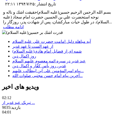
تاریخ انتشار :۱۳۹۴/۷/۲۵ ۲۲:۱۱
بسم الله الرحمن الرحیم حسين(علیه السلام)حقيقت اشك و ناله و
نوحه استحضرت علي بن الحسين حضرت امام سجاد (علیه
السلام)، در طول حيات مباركشان، پس از شهادت پدر، روزگار را...
ادامه مطلب
آیه مباهله دلیل امامت حضرت علی علیه السلام
از عهد الست تا عهد غدير
شمه ای از فضایل امام هادی(علیه السلام)
روز اکمال دین
عيد غدير در سيره ائمه معصوم علیهم السلام
پیام امیرالمؤمنین علی ابن ابیطالب علیهم...
آخرین پیام امام حسن مجتبی صلوات‌ الله‌...
ویدیو های اخیر
02:12
تبریک عید غدیر از ...
بازدید:9035
04:01