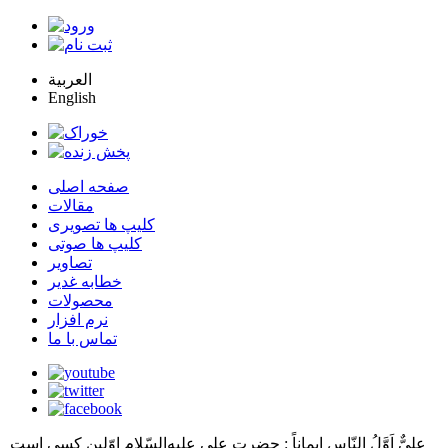
العربية
English
صفحه اصلی
مقالات
کلیپ ها تصویری
کلیپ ها صوتی
تصاویر
خطابه غدیر
محصولات
نرم افزار
تماس با ما
عليٌّ اَوَّلُ النّاسِ اِيماناً
: حضرت علي عليه‌السّلام اوّلين كسي است